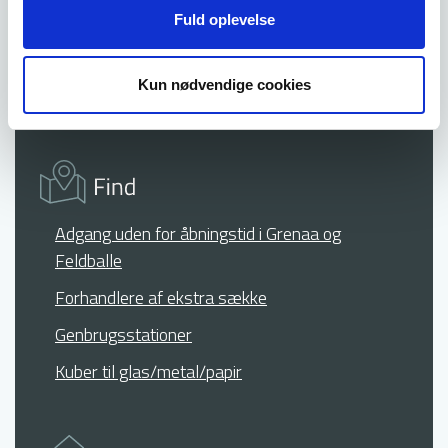
differentieres i forhold til klassetrin.
Undervisningsmateriale
Fuld oplevelse
I er også velkomne til at medbringe affald fra
skolen (ikke dagrenovation), som sorteres og
Kun nødvendige cookies
afleveres i de rette containere under
besøget.
Adgang uden for åbningstid i Grenaa og
Feldballe
Forhandlere af ekstra sække
Genbrugsstationer
Kuber til glas/metal/papir