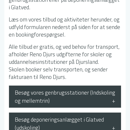
i Glatved.
Læs om vores tilbud og aktiviteter herunder, og
udfyld formularen nederst på siden for at sende
en bookingforespørgsel.
Alle tilbud er gratis, og ved behov for transport,
afholder Reno Djurs udgifterne for skoler og
uddannelsesinstitutioner på Djursland.
Skolen booker selv transporten, og sender
fakturaen til Reno Djurs.
Besøg vores genbrugsstationer (Indskoling
og mellemtrin)
Med et besøg på en af vores
genbrugsstationer får eleverne et indblik i
Besøg deponeringsanlægget i Glatved
hverdagen på en rigtig arbejdsplads, hvor
(udskoling)