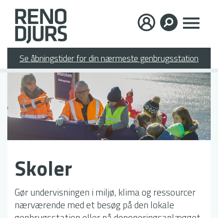
Gå
×
til
hovedindhold
Se åbningstider for din nærmeste genbrugsstation
Skoler
Gør undervisningen i miljø, klima og ressourcer
nærværende med et besøg på den lokale
genbrugsstation eller på deponeringsanlægget